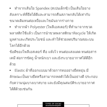
ทำจากเส้นใย Spandex (สเปนเด็กซ์) เป็นเส้นใยยาง
สังเคราะห์ที่ยืดได้ดีและสามารถคืนสภาพกลับได้เท่ากับ
ขนาดเดิมทนต่อเหงื่อและไขมันจากร่างกาย
ทำจากผ้า Polyester (โพลีเอสเตอร์) ที่ทำมาจากขวด
พลาสติกใช้แล้ว เป็นการนำขวดพลาสติกมาRecycle ให้เกิด
มูลค่าและเกิดประโยชน์ และทำให้ช่วยลดปริมาณขยะบน
โลกได้อีกด้วย
ข้อดีของโพลีเอสเตอร์ คือ แห้งไว ทนต่อแสงแดด ทนต่อสาร
เคมี ต่อการขัดถู น้ำหนักเบา และยังระบายอากาศได้ดีอีก
ด้วย
Elastic ผ้าที่ออกแบบมาด้วยการทออย่างยืดหยุ่น มี
ลักษณะเป็นยางยืดหรือสามารถหดตัวได้เป็นอย่างดี ประกอบ
กับความนุ่มบางเบาสบาย และยังมีคุณสมบัติระบายอากาศ
ได้ดีด้วยเช่นกัน