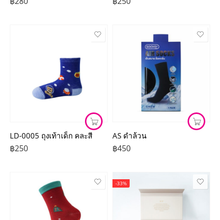
฿
280
฿
250
LD-0005 ถุงเท้าเด็ก คละสี
AS ดำล้วน
฿
250
฿
450
-33%