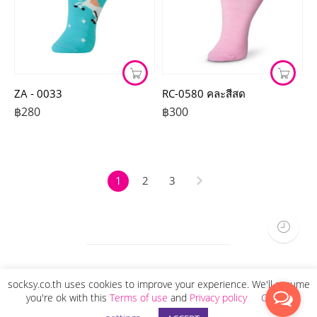
ZA - 0033
RC-0580 คละสีสด
฿
280
฿
300
1
2
3
socksy.co.th uses cookies to improve your experience. We'll assume
you're ok with this
Terms of use
and
Privacy policy
Cookie
Copyright 2021 © socksy.co.th