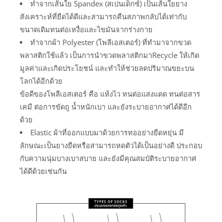
ทำจากเส้นใย Spandex (สเปนเด็กซ์) เป็นเส้นใยยาง
สังเคราะห์ที่ยืดได้ดีและสามารถคืนสภาพกลับได้เท่ากับ
ขนาดเดิมทนต่อเหงื่อและไขมันจากร่างกาย
ทำจากผ้า Polyester (โพลีเอสเตอร์) ที่ทำมาจากขวด
พลาสติกใช้แล้ว เป็นการนำขวดพลาสติกมาRecycle ให้เกิด
มูลค่าและเกิดประโยชน์ และทำให้ช่วยลดปริมาณขยะบน
โลกได้อีกด้วย
ข้อดีของโพลีเอสเตอร์ คือ แห้งไว ทนต่อแสงแดด ทนต่อสาร
เคมี ต่อการขัดถู น้ำหนักเบา และยังระบายอากาศได้ดีอีก
ด้วย
Elastic ผ้าที่ออกแบบมาด้วยการทออย่างยืดหยุ่น มี
ลักษณะเป็นยางยืดหรือสามารถหดตัวได้เป็นอย่างดี ประกอบ
กับความนุ่มบางเบาสบาย และยังมีคุณสมบัติระบายอากาศ
ได้ดีด้วยเช่นกัน