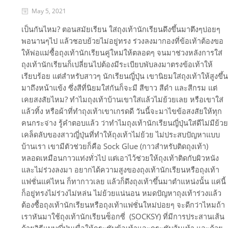
May 5, 2021
เป็นกันไหม? ตอนสมัยเรียน ใส่ถุงเท้านักเรียนดึงขึ้นมาตึงๆบ่อยๆ
พอนานๆไป แล้วชอบย้วยไม่อยู่ทรง ร่วงลงมากองที่ข้อเท้าต้องขอ
ให้พ่อแม่ซื้อถุงเท้านักเรียนคู่ใหม่ให้ตลอดๆ จนมาช่วงหลังการใส่
ถุงเท้านักเรียนก็เปลี่ยนไปต้องมีระเบียบพับลงมาตรงข้อเท้าให้
เรียบร้อย แต่สำหรับสาวๆ นักเรียนญี่ปุ่น เขานิยมใส่ถุงเท้าให้สูงขึ้น
มาถึงหน้าแข้ง ซึ่งสีที่นิยมใส่กันก็จะมี สีขาว สีดำ และสีกรม แต่
เคยสงสัยไหม? ทำไมถุงเท้าบ้านเขาใส่แล้วไม่ย้วยเลย หรือเขาใส่
แล้วทิ้ง หรือผ้าที่ทำถุงเท้าเขาเกรดดี วันนี้จะมาไขข้อสงสัยให้ทุก
คนกระจ่าง รู้คำตอบแล้ว ว่าทำไมถุงเท้านักเรียนญี่ปุ่นใส่ดีไม่มีย้วย
เคล็ดลับของสาวญี่ปุ่นที่ทำให้ถุงเท้าไม่ย้วย ไม่ประสบปัญหาแบบ
บ้านเรา เขามีตัวช่วยก็คือ Sock Glue (กาวสำหรับติดถุงเท้า)
หลอดเหมือนกาวแท่งทั่วไป แต่เอาไว้ช่วยให้ถุงเท้าติดกับผิวหนัง
และไม่ร่วงลงมา อยากได้ความสูงของถุงเท้านักเรียนหรือถุงเท้า
แฟชั่นแค่ไหน ก็ทากาวเลย แล้วก็ดึงถุงเท้าขึ้นมาตำแหน่งนั้น แค่นี้
ก็อยู่ทรงไม่ร่วงไม่หล่น ไม่ย้วยแน่นอน หมดปัญหาถุงเท้าร่วงแล้ว
ต้องซื้อถุงเท้านักเรียนหรือถุงเท้าแฟชั่นใหม่บ่อยๆ จะดีกว่าไหมถ้า
เราหันมาใช้ถุงเท้านักเรียนซ็อกซี่ (SOCKSY) ที่มีการประสานเส้น