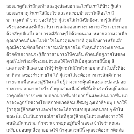
ลองมาดูกันว่าสีถุงเท้าและถุงน่องบอก อะไรกับเราได้บ้าง รู้แล้ว
ลองเอามาดูว่าเราใส่สีอะไร และคนรอบข้างเราใส่สีอะไร สี
ขาว ถุงเท้าสีขาว ของให้รู้ว่าผู้สวมใส่กำลังปิดปังความรู้สึกที่แท้
จริงของตนเองที่เกี่ยวกับ การแสดงออกทางร่างกาย สีขาวประกอบ
ด้วยสีทุกสีแต่ไม่สามารถมีสีต่างๆได้ด้วยตนเอง หมายความว่าเมื่อ
คุณกลัวคนอื่นจะไม่เข้าใจในตัวคุณอย่างที่ คุณต้องการหรือเมื่อ
คุณมีความขัดแย้งทางอารมณ์อยู่ภายใน ซึ่งคุณคิดว่าจะเอาชนะ
ด้วยตัวเองก่อนจะรู้สึกว่าสามารถให้คนอื่น ตัวตนที่อยู่ภายในของ
คุณก็ไม่พร้อมที่จะมอบตัวเองให้ใครได้เมื่อคุณถามสีนี้อยู่ สี
แดง ถุงเท้าสีแดง บอกให้รู้ว่าผู้สวมใส่มีพลังกายมากเกินไปทั้งที่ยัง
หาทิศทางของร่างกายไม่ ได้ ผู้สวมใส่จะต้องการการสัมผัสทาง
กายจากเพื่อนและคู่ชีวิต แต่ไม่รู้ว่าจะกระตุ้นตัวเองและปลดปล่อย
ร่างกายออกมาอย่างไร ถ้าคุณสวมเสื้อผ้าที่มีนี้เป็นส่วนใหญ่ก็แสดง
ว่าคุณต้องการจะขยายออกมากขึ้น ทำมากขึ้นและเห็นมากขึ้น แต่
อาจจะถูกขัดขวางโดยสภาพแวดล้อม สีชมพู ถุงเท้าสีชมพู บอกให้
รู้ว่าคุณรู้สึกสงสารและพร้องจะให้ความอบอุ่นแต่คนรอบๆ ตัวใน
ขณะนั้น มันเป็นอารมณ์ภายในที่คุณรู้สึกอยู่ในตัวเองต้องการให้
คนอื่นมีส่วนร่วม ถ้าพวกเขาหยุดอยู่กับที่ พอจะเข้าใจว่าคุณจะ
เตรียมมอบทุกสิ่งทุกอย่างให้ ถ้าคุณสวมสีนี้ คุณจะต้องการติดต่อ