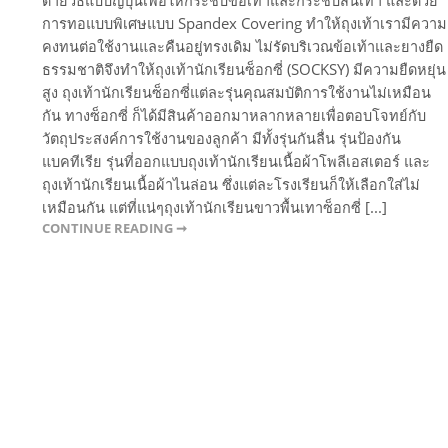
ด้ายวิธีแบบญี่ปุ่นเพื่อให้กระชับข้อเท้าและกระชับส้นเท้า และด้วย
การทอแบบพิเศษแบบ Spandex Covering ทำให้ถุงเท้าเรามีความ
คงทนต่อใช้งานและคืนอยู่ทรงเดิม ไม่รัดบริเวณข้อเท้าและยางยืด
ธรรมชาติจึงทำให้ถุงเท้านักเรียนซ็อกซี่ (SOCKSY) มีความยืดหยุ่น
สูง ถุงเท้านักเรียนซ็อกซี่แต่ละรุ่นคุณสมบัติการใช้งานไม่เหมือน
กัน ทางซ็อกซี่ ก็ได้มีสินค้าออกมาหลากหลายเพื่อตอบโจทย์กับ
วัตถุประสงค์การใช้งานของลูกค้า มีทั้งรุ่นกันลื่น รุ่นป้องกัน
แบคทีเรีย รุ่นที่ออกแบบถุงเท้านักเรียนเนื้อผ้าโพลีเอสเตอร์ และ
ถุงเท้านักเรียนเนื้อผ้าไนล่อน ซึ่งแต่ละโรงเรียนก็ให้เลือกใส่ไม่
เหมือนกัน แต่ที่แน่ๆถุงเท้านักเรียนขาวพื้นเทาซ็อกซี่ [...]
CONTINUE READING ➞