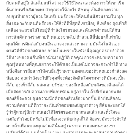
กับคนที่อยู่ใกล้แต่ไม่แน่ใจว่าจะใช้วิธีไหน และต้องการให้เขาเริ่ม
ต้นก่อนหรือสังเกตพบว่าคุณจะให้อะไร สีชมพู เป็นสีของความ
อบอุ่นที่บอกว่าผู้สวมใส่เตรียมพร้องจะให้คนอื่นมีส่วนร่วมใน ทุก
สิ่ง เฉพาะกับคนที่พร้องจะให้สิ่งที่ดีที่สุดที่เขามีอยู่ สีเหลือง ถุงเท้าสี
เหลือง จะสวมใส่โดยผู้ที่กำลังไตร่ตรองและค้นหาคำตอบให้กับ
การสัมผัสทางร่างกายที่ ตนเองขาดไป ถ้าสวมสีนี้บ่อยๆก็เท่ากับ
คุณได้การติดต่อกับคนอื่น อาจจะแสวงหาความมั่นใจในตัวเอง
ตามวิถีชีวิตของตัวเอง อาจเป็นเพราะในช่วงนี้คุณถูกครอบงำด้วย
วิถีทางของคนอื่นที่เขานำมาปฏิบัติ ต่อคุณ อาจจะหมายความว่า
คุณรู้หนทางที่คุณอยากจะให้ตัวเองเป็นแต่ไม่อาจจะกระทำได้ ทาง
หนึ่งคือการสื่อสารให้คนอื่นรู้ว่าความอดทนของตัวคุณเองกำลังลด
น้อยลง คุณกำลังจะไปถึงจุดที่จะต้องตัดสินใจตามทางที่มันจะเป็น
สีส้ม ถุงเท้าสีส้ม ผสมเอาปรัชญาของสีเหลืองกับพลังของสีแดงได้
เมื่อจัดการกับความอายที่แอบซ่อน อยู่ภายใน ถ้าสีเข้มมากพลัง
ของสีก็จะควบคุมความนึกคิดของสีเหลืองมากขึ้น ถ้าเป็นสีอ่อน
ความคิดอ่านที่ดีกว่าจะเป็นคำตอบของปัญหาต่างๆ สีส้มจะบอกให้
รู้ว่าผู้สวมรู้สึกว่าตนเองได้ไตร่ตรองมามากพอแล้ว และตั้งใจจะ
ลงมือทำโดยมีหรือไม่มีเพื่อนจะสนับสนุนก็ได้ ต้องระมัดระวังตัวให้
มากถ้าเพื่อนของคุณสวมสีนั้นอยู่ เพราะความอดทนของเขา
เปรียบได้กับแผ่นน้ำแข็งบางๆ และสามารถจะละลายมาท่วมตัวคุณ