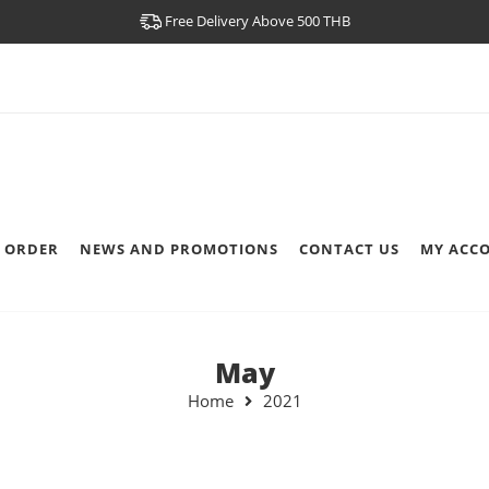
Free Delivery Above 500 THB
 ORDER
NEWS AND PROMOTIONS
CONTACT US
MY ACC
May
Home
2021