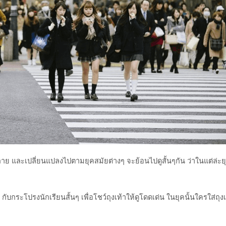
าย และเปลี่ยนแปลงไปตามยุคสมัยต่างๆ จะย้อนไปดูสั้นๆกัน ว่าในแต่ล่ะย
ระโปรงนักเรียนสั้นๆ เพื่อโชว์ถุงเท้าให้ดูโดดเด่น ในยุคนั้นใครใส่ถุงเท