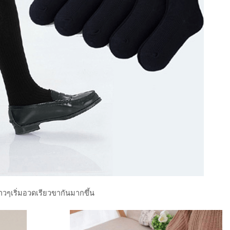
สาวๆเริ่มอวดเรียวขากันมากขึ้น