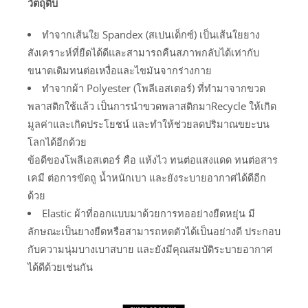
วัตถุดิบ
ทำจากเส้นใย Spandex (สเปนเด็กซ์) เป็นเส้นใยยาง
สังเคราะห์ที่ยืดได้ดีและสามารถคืนสภาพกลับได้เท่ากับ
ขนาดเดิมทนต่อเหงื่อและไขมันจากร่างกาย
ทำจากผ้า Polyester (โพลีเอสเตอร์) ที่ทำมาจากขวด
พลาสติกใช้แล้ว เป็นการนำขวดพลาสติกมาRecycle ให้เกิด
มูลค่าและเกิดประโยชน์ และทำให้ช่วยลดปริมาณขยะบน
โลกได้อีกด้วย
ข้อดีของโพลีเอสเตอร์ คือ แห้งไว ทนต่อแสงแดด ทนต่อสาร
เคมี ต่อการขัดถู น้ำหนักเบา และยังระบายอากาศได้ดีอีก
ด้วย
Elastic ผ้าที่ออกแบบมาด้วยการทออย่างยืดหยุ่น มี
ลักษณะเป็นยางยืดหรือสามารถหดตัวได้เป็นอย่างดี ประกอบ
กับความนุ่มบางเบาสบาย และยังมีคุณสมบัติระบายอากาศ
ได้ดีด้วยเช่นกัน