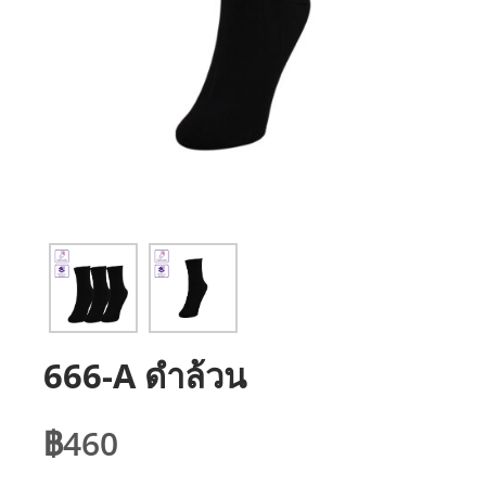
666-A ดำล้วน
฿
460