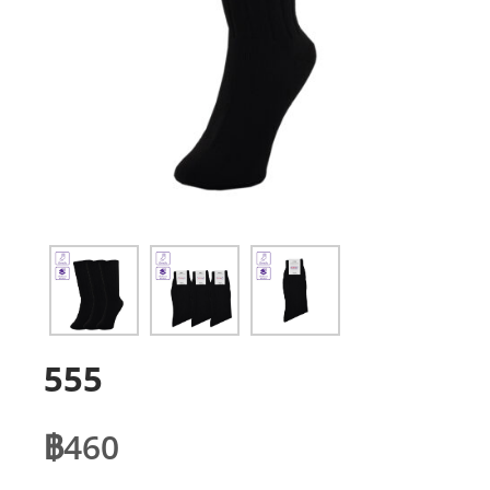
555
฿
460