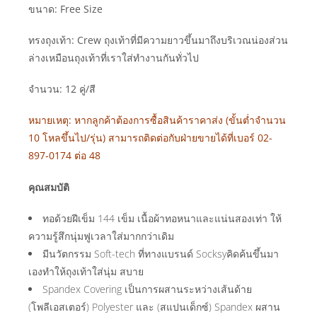
ขนาด: Free Size
ทรงถุงเท้า: Crew ถุงเท้าที่มีความยาวขึ้นมาถึงบริเวณน่องส่วน
ล่างเหมือนถุงเท้าที่เราใส่ทำงานกันทั่วไป
จำนวน: 12 คู่/สี
หมายเหตุ: หากลูกค้าต้องการซื้อสินค้าราคาส่ง (ขั้นต่ำจำนวน
10 โหลขึ้นไป/รุ่น) สามารถติดต่อกับฝ่ายขายได้ที่เบอร์ 02-
897-0174 ต่อ 48
คุณสมบัติ
ทอด้วยฝีเข็ม 144 เข็ม เนื้อผ้าทอหนาและแน่นสองเท่า ให้
ความรู้สึกนุ่มฟูเวลาใส่มากกว่าเดิม
มีนวัตกรรม Soft-tech ที่ทางแบรนด์ Socksyคิดค้นขึ้นมา
เองทำให้ถุงเท้าใส่นุ่ม สบาย
Spandex Covering เป็นการผสานระหว่างเส้นด้าย
(โพลีเอสเตอร์) Polyester และ (สแปนเด็กซ์) Spandex ผสาน