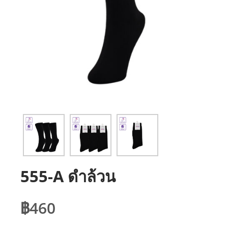
555-A ดำล้วน
฿
460