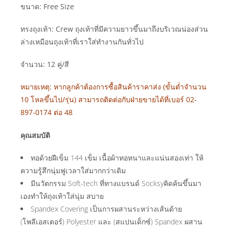
ขนาด: Free Size
ทรงถุงเท้า: Crew ถุงเท้าที่มีความยาวขึ้นมาถึงบริเวณน่องส่วน
ล่างเหมือนถุงเท้าที่เราใส่ทำงานกันทั่วไป
จำนวน: 12 คู่/สี
หมายเหตุ: หากลูกค้าต้องการซื้อสินค้าราคาส่ง (ขั้นต่ำจำนวน
10 โหลขึ้นไป/รุ่น) สามารถติดต่อกับฝ่ายขายได้ที่เบอร์ 02-
897-0174 ต่อ 48
คุณสมบัติ
ทอด้วยฝีเข็ม 144 เข็ม เนื้อผ้าทอหนาและแน่นสองเท่า ให้
ความรู้สึกนุ่มฟูเวลาใส่มากกว่าเดิม
มีนวัตกรรม Soft-tech ที่ทางแบรนด์ Socksyคิดค้นขึ้นมา
เองทำให้ถุงเท้าใส่นุ่ม สบาย
Spandex Covering เป็นการผสานระหว่างเส้นด้าย
(โพลีเอสเตอร์) Polyester และ (สแปนเด็กซ์) Spandex ผสาน