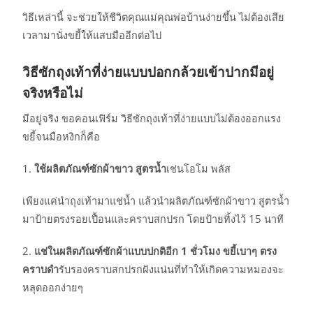
วิธีเหล่านี้ จะช่วยให้ชีวิตคุณแม่คุณพ่อบ้านง่ายขึ้น ไม่ต้องเสีย
เวลามานั่งขยี้ให้แสบมืออีกต่อไป
วิธีซักถุงเท้าที่ง่ายแบบปอกกล้วยเข้าปากมีอยู่
จริงหรือไม่
มีอยู่จริง ขอคอนเฟิร์ม วิธีซักถุงเท้าที่ง่ายแบบไม่ต้องออกแรง
ขยี้จนมือหงิกก็คือ
ใช้ผลิตภัณฑ์ซักผ้าขาว สูตรน้ำ
เช่นโอโม พลัส
เพียงแค่นำถุงเท้ามาแช่น้ำ แล้วนำผลิตภัณฑ์ซักผ้าขาว สูตรน้ำ
มาป้ายตรงรอยเปื้อนและคราบสกปรก โดยป้ายทิ้งไว้ 15 นาที
แช่ในผลิตภัณฑ์ซักผ้าแบบปกติอีก
1
ชั่วโมง ขยี้เบาๆ ตรง
คราบดำ
รับรองคราบสกปรกฝังแน่นที่ทำให้เกิดความหมองจะ
หลุดออกง่ายๆ