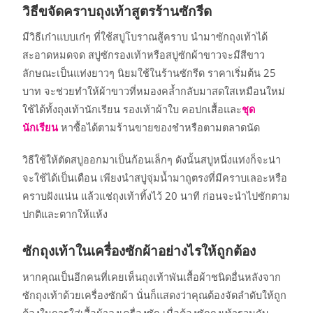
วิธีขจัดคราบถุงเท้าสูตรร้านซักรีด
มีวิธีเก๋าแบบเก๋ๆ ที่ใช้สบู่โบราณสู้คราบ นำมาซักถุงเท้าได้
สะอาดหมดจด สบู่ซักรองเท้าหรือสบู่ซักผ้าขาวจะมีสีขาว
ลักษณะเป็นแท่งยาวๆ นิยมใช้ในร้านซักรีด ราคาเริ่มต้น 25
บาท จะช่วยทำให้ผ้าขาวที่หมองคล้ำกลับมาสดใสเหมือนใหม่
ใช้ได้ทั้งถุงเท้านักเรียน รองเท้าผ้าใบ คอปกเสื้อและ
ชุด
นักเรียน
หาซื้อได้ตามร้านขายของชำหรือตามตลาดนัด
วิธีใช้ให้ตัดสบู่ออกมาเป็นก้อนเล็กๆ ดังนั้นสบู่หนึ่งแท่งก็จะน่า
จะใช้ได้เป็นเดือน เพียงนำสบู่จุ่มน้ำมาถูตรงที่มีคราบเลอะหรือ
คราบฝังแน่น แล้วแช่ถุงเท้าทิ้งไว้ 20 นาที ก่อนจะนำไปซักตาม
ปกติและตากให้แห้ง
ซักถุงเท้าในเครื่องซักผ้าอย่างไรให้ถูกต้อง
หากคุณเป็นอีกคนที่เคยเห็นถุงเท้าพันเสื้อผ้าชนิดอื่นหลังจาก
ซักถุงเท้าด้วยเครื่องซักผ้า นั่นก็แสดงว่าคุณต้องจัดลำดับให้ถูก