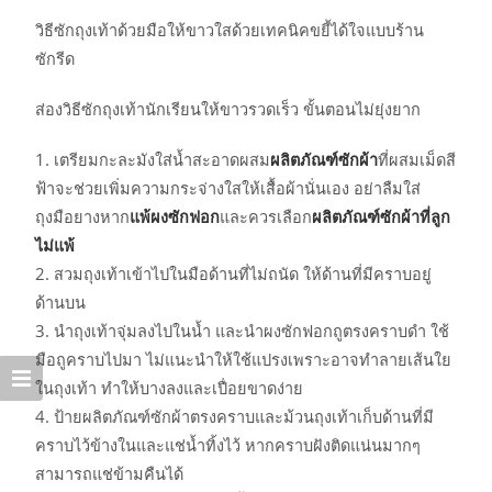
วิธีซักถุงเท้าด้วยมือให้ขาวใสด้วยเทคนิคขยี้ได้ใจแบบร้าน
ซักรีด
ส่องวิธีซักถุงเท้านักเรียนให้ขาวรวดเร็ว ขั้นตอนไม่ยุ่งยาก
เตรียมกะละมังใส่น้ำสะอาดผสม
ผลิตภัณฑ์ซักผ้า
ที่ผสมเม็ดสี
ฟ้าจะช่วยเพิ่มความกระจ่างใสให้เสื้อผ้านั่นเอง อย่าลืมใส่
ถุงมือยางหาก
แพ้ผงซักฟอก
และควรเลือก
ผลิตภัณฑ์ซักผ้าที่ลูก
ไม่แพ้
สวมถุงเท้าเข้าไปในมือด้านที่ไม่ถนัด ให้ด้านที่มีคราบอยู่
ด้านบน
นำถุงเท้าจุ่มลงไปในน้ำ และนำผงซักฟอกถูตรงคราบดำ ใช้
มือถูคราบไปมา ไม่แนะนำให้ใช้แปรงเพราะอาจทำลายเส้นใย
ในถุงเท้า ทำให้บางลงและเปื่อยขาดง่าย
ป้ายผลิตภัณฑ์ซักผ้าตรงคราบและม้วนถุงเท้าเก็บด้านที่มี
คราบไว้ข้างในและแช่น้ำทิ้งไว้ หากคราบฝังติดแน่นมากๆ
สามารถแช่ข้ามคืนได้