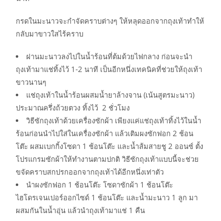
กรดในมะนาวจะกำจัดคราบต่างๆ ให้หลุดออกจากถุงเท้าทำให้
กลับมาขาวใสไร้คราบ
ฝานมะนาวลงไปในน้ำร้อนที่ต้มด้วยไฟกลาง ก่อนจะนำ
ถุงเท้ามาแช่ทิ้งไว้ 1-2 นาที เป็นอีกหนึ่งเทคนิคที่ช่วยให้ถุงเท้า
ขาวนานๆ
แช่ถุงเท้าในน้ำร้อนผสมน้ำยาล้างจาน (เน้นสูตรมะนาว)
ประมาณครึ่งถ้วยตวง ทิ้งไว้ 2 ชั่วโมง
วิธีซักถุงเท้าด้วยเครื่องซักผ้า เพียงแค่แช่ถุงเท้าทิ้งไว้ในน้ำ
ร้อนก่อนนำไปใส่ในเครื่องซักผ้า แล้วเติมผงซักฟอก 2 ช้อน
โต๊ะ ผสมเบกกิ้งโซดา 1 ช้อนโต๊ะ และน้ำส้มสายชู 2 ออนซ์ ตั้ง
โปรแกรมซักผ้าให้ทำงานตามปกติ วิธีซักถุงเท้าแบบนี้จะช่วย
ขจัดคราบสกปรกออกจากถุงเท้าได้อีกหนึ่งเท่าตัว
นำผงซักฟอก 1 ช้อนโต๊ะ โซดาซักผ้า 1 ช้อนโต๊ะ
ไฮโดรเจนเปอร์ออกไซด์ 1 ช้อนโต๊ะ และน้ำมะนาว 1 ลูก มา
ผสมกันในน้ำอุ่น แล้วนำถุงเท้ามาแช่ 1 คืน