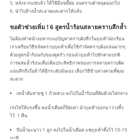
หลังจากแช่แล้ว ให้ใช้มือขยี้ต่อ จนคราบดำหลุดออกไป
นำไปล้างน้ำสะอาดและตากให้แห้ง
ขอตัวช่วยเพิ่ม !
6
สูตรน้ำร้อนสลายคราบลึกล้ำ
ไม่ต้องทำหน้างอหากเจอปัญหาคราบฝังลึกในถุงเท้านักเรียน
เราเตรียมวิธีขจัดคราบถุงเท้าเพื่อใช้กำจัดคราบฝังแน่นมากๆ
ด้วยสูตรน้ำร้อนกับของคู่ครัว ก่อนนำถุงเท้าไปซักตามปกติ
การผสมน้ำร้อนเพื่อเพิ่มประสิทธิภาพของการสลายคราบติด
แน่นลึกถึงใยผ้าได้อีกระดับนั่นเอง เลือกวิธีข้างล่างตามที่คุณ
สะดวก
เทน้ำส้มสายชู 1 ถ้วยตวง ลงไปในน้ำร้อนที่ต้มด้วยไฟกลาง
เร่งไฟให้แรงขึ้น พอน้ำเดือดก็ปิดเตา นำถุงเท้าออกมาวางทิ้ง
ไว้ 1 คืน
บีบน้ำมะนาว 1 ลูก ลงไปในน้ำเดือด แช่ถุงเท้าทิ้งไว้ 10-15
นาที