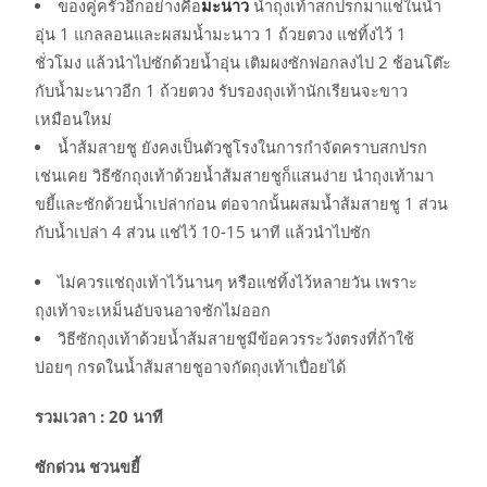
ของคู่ครัวอีกอย่างคือ
มะนาว
นำถุงเท้าสกปรกมาแช่ในน้ำ
อุ่น 1 แกลลอนและผสมน้ำมะนาว 1 ถ้วยตวง แช่ทิ้งไว้ 1
ชั่วโมง แล้วนำไปซักด้วยน้ำอุ่น เติมผงซักฟอกลงไป 2 ช้อนโต๊ะ
กับน้ำมะนาวอีก 1 ถ้วยตวง รับรองถุงเท้านักเรียนจะขาว
เหมือนใหม่
น้ำส้มสายชู ยังคงเป็นตัวชูโรงในการกำจัดคราบสกปรก
เช่นเคย วิธีซักถุงเท้าด้วยน้ำส้มสายชูก็แสนง่าย นำถุงเท้ามา
ขยี้และซักด้วยน้ำเปล่าก่อน ต่อจากนั้นผสมน้ำส้มสายชู 1 ส่วน
กับน้ำเปล่า 4 ส่วน แช่ไว้ 10-15 นาที แล้วนำไปซัก
ไม่ควรแช่ถุงเท้าไว้นานๆ หรือแช่ทิ้งไว้หลายวัน เพราะ
ถุงเท้าจะเหม็นอับจนอาจซักไม่ออก
วิธีซักถุงเท้าด้วยน้ำส้มสายชูมีข้อควรระวังตรงที่ถ้าใช้
บ่อยๆ กรดในน้ำส้มสายชูอาจกัดถุงเท้าเปื่อยได้
รวมเวลา :
20
นาที
ซักด่วน ชวนขยี้