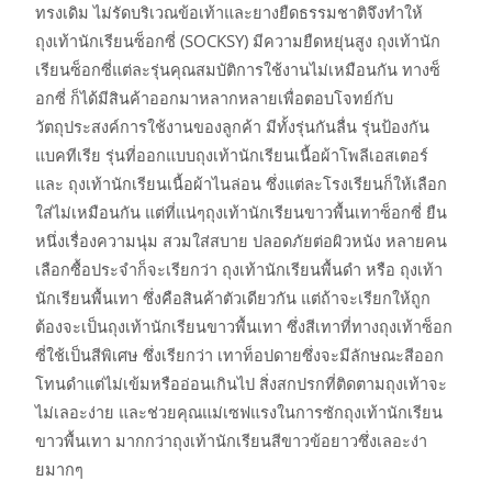
ทรงเดิม ไม่รัดบริเวณข้อเท้าและยางยืดธรรมชาติจึงทำให้
ถุงเท้านักเรียนซ็อกซี่ (SOCKSY) มีความยืดหยุ่นสูง ถุงเท้านัก
เรียนซ็อกซี่แต่ละรุ่นคุณสมบัติการใช้งานไม่เหมือนกัน ทางซ็
อกซี่ ก็ได้มีสินค้าออกมาหลากหลายเพื่อตอบโจทย์กับ
วัตถุประสงค์การใช้งานของลูกค้า มีทั้งรุ่นกันลื่น รุ่นป้องกัน
แบคทีเรีย รุ่นที่ออกแบบถุงเท้านักเรียนเนื้อผ้าโพลีเอสเตอร์
และ ถุงเท้านักเรียนเนื้อผ้าไนล่อน ซึ่งแต่ละโรงเรียนก็ให้เลือก
ใส่ไม่เหมือนกัน แต่ที่แน่ๆถุงเท้านักเรียนขาวพื้นเทาซ็อกซี่ ยืน
หนึ่งเรื่องความนุ่ม สวมใส่สบาย ปลอดภัยต่อผิวหนัง หลายคน
เลือกซื้อประจำก็จะเรียกว่า ถุงเท้านักเรียนพื้นดำ หรือ ถุงเท้า
นักเรียนพื้นเทา ซึ่งคือสินค้าตัวเดียวกัน แต่ถ้าจะเรียกให้ถูก
ต้องจะเป็นถุงเท้านักเรียนขาวพื้นเทา ซึ่งสีเทาที่ทางถุงเท้าซ็อก
ซี่ใช้เป็นสีพิเศษ ซึ่งเรียกว่า เทาท็อปดายซึ่งจะมีลักษณะสีออก
โทนดำแต่ไม่เข้มหรืออ่อนเกินไป สิ่งสกปรกที่ติดตามถุงเท้าจะ
ไม่เลอะง่าย และช่วยคุณแม่เซฟแรงในการซักถุงเท้านักเรียน
ขาวพื้นเทา มากกว่าถุงเท้านักเรียนสีขาวข้อยาวซึ่งเลอะง่า
ยมากๆ