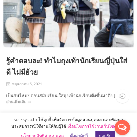
รู้คำตอบละ! ทำไมถุงเท้านักเรียนญี่ปุ่นใส่
ดี ไม่มีย้วย
พฤษภาคม 5, 2021
เป็นกันไหม? ตอนสมัยเรียน ใส่ถุงเท้านักเรียนดึงขึ้นมาตึง [...]
อ่านเพิ่มเติม ➞
socksy.co.th ใช้คุกกี้ เพื่อจัดการข้อมูลส่วนบุคคล และพัฒนา
ประสบการณ์ใช้งานให้กับผู้ใช้
เงื่อนไขการใช้งานเว็บไซต์
และ
Copyright 2021 © socksy.co.th
นโยบายสิทธิส่วนบุคคล
ตั้งค่าคุ้กกี้
ยอมรับ